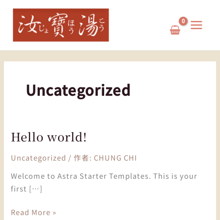
跳
至
主
要
內
容
Uncategorized
Hello world!
Uncategorized
/ 作者:
CHUNG CHI
Welcome to Astra Starter Templates. This is your
first […]
Hello
Read More »